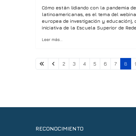
Cómo están lidiando con la pandemia d
latinoamericanas, es el tema del webin
europea de investigación y educación), q
iniciativa de la Escuela Superior de Red
Leer más…
2
3
4
5
6
7
8
RECONOCIMIENTO