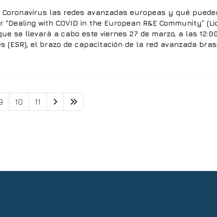
e Coronavirus las redes avanzadas europeas y qué pueden
ar “Dealing with COVID in the European R&E Community” (L
ue se llevará a cabo este viernes 27 de marzo, a las 12:00
es (ESR), el brazo de capacitación de la red avanzada bras
9
10
11