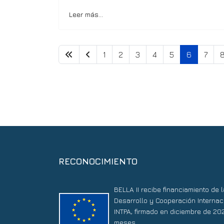
Leer más…
1
2
3
4
5
6
7
RECONOCIMIENTO
BELLA II recibe financiamiento de
Desarrollo y Cooperación Internac
INTPA, firmado en diciembre de 20
meses.