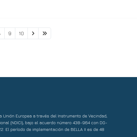
8
9
10
 la Unión Europea a través del Instrumento de Vecindad,
ional (NDICI), bajo el acuerdo número 438-964 con DG-
22. El período de implementación de BELLA II es de 48