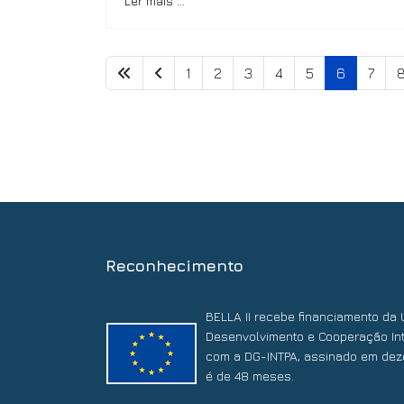
Ler mais …
1
2
3
4
5
6
7
Reconhecimento
BELLA II recebe financiamento da 
Desenvolvimento e Cooperação Int
com a DG-INTPA, assinado em dez
é de 48 meses.