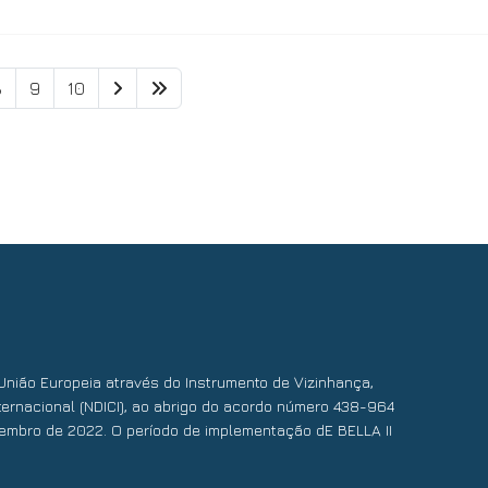
8
9
10
União Europeia através do Instrumento de Vizinhança,
ernacional (NDICI), ao abrigo do acordo número 438-964
embro de 2022. O período de implementação dE BELLA II