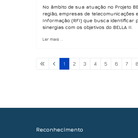
No âmbito de sua atuação no Projeto BE
região, empresas de telecomunicações e 
Informação (RFI) que busca identificar 
sinergias com os objetivos do BELLA II.
Ler mais …
1
2
3
4
5
6
7
Reconhecimento