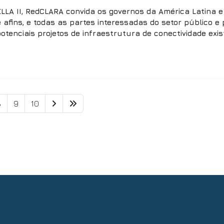
LLA II, RedCLARA convida os governos da América Latina e
afins, e todas as partes interessadas do setor público e p
potenciais projetos de infraestrutura de conectividade ex
8
9
10