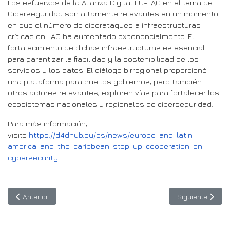
Los esfuerzos de la Alianza Digital EU-LAC en el tema de
Ciberseguridad son altamente relevantes en un momento
en que el número de ciberataques a infraestructuras
críticas en LAC ha aumentado exponencialmente. El
fortalecimiento de dichas infraestructuras es esencial
para garantizar la fiabilidad y la sostenibilidad de los
servicios y los datos. El diálogo birregional proporcionó
una plataforma para que los gobiernos, pero también
otros actores relevantes, exploren vías para fortalecer los
ecosistemas nacionales y regionales de ciberseguridad.
Para más información,
visite
https://d4dhub.eu/es/news/europe-and-latin-
america-and-the-caribbean-step-up-cooperation-on-
cybersecurity
Artículo anterior: Nuevo Ideatón BELLA II sobre innovación agroa
Artículo siguien
Anterior
Siguiente