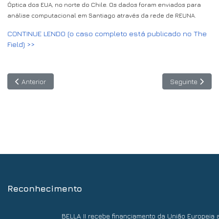
Óptica dos EUA, no norte do Chile. Os dados foram enviados para
análise computacional em Santiago através da rede de REUNA.
CONTINUE LENDO (o caso completo está publicado no The
Field) >>
Artigo anterior: Copernicus: tecnologia aliada à Observação da Te
Artigo seguint
Anterior
Seguinte
Reconhecimento
BELLA II recebe financiamento da União Europeia 