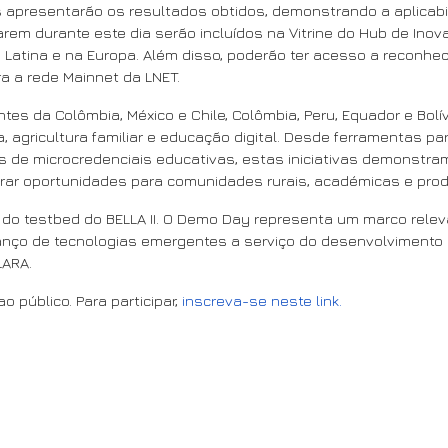
apresentarão os resultados obtidos, demonstrando a aplicabi
rem durante este dia serão incluídos na Vitrine do Hub de In
Latina e na Europa. Além disso, poderão ter acesso a reconhecime
a a rede Mainnet da LNET.
tes da Colômbia, México e Chile, Colômbia, Peru, Equador e Bol
a, agricultura familiar e educação digital. Desde ferramentas par
os de microcredenciais educativas, estas iniciativas demonstr
gerar oportunidades para comunidades rurais, académicas e prod
do testbed do BELLA II. O Demo Day representa um marco relev
nço de tecnologias emergentes a serviço do desenvolvimento soc
LARA.
 público. Para participar,
inscreva-se neste link.
gional Agenda That Moves Forward