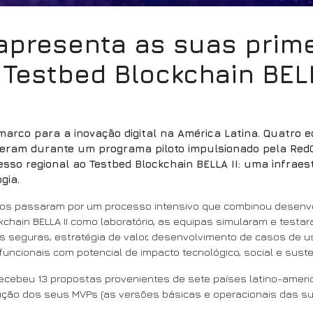
 apresenta as suas prim
Testbed Blockchain BELL
arco para a inovação digital na América Latina. Quatro e
veram durante um programa piloto impulsionado pela Red
esso regional ao Testbed Blockchain BELLA II: uma infraes
gia.
dos passaram por um processo intensivo que combinou desenvol
kchain BELLA II como laboratório, as equipas simularam e tes
 seguras, estratégia de valor, desenvolvimento de casos de 
os funcionais com potencial de impacto tecnológico, social e su
ecebeu 13 propostas provenientes de sete países latino-ameri
ução dos seus MVPs (as versões básicas e operacionais das su