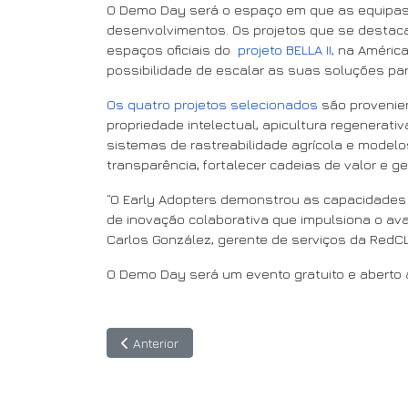
O Demo Day será o espaço em que as equipas 
desenvolvimentos. Os projetos que se destaca
espaços oficiais do
projeto BELLA II,
na América 
possibilidade de escalar as suas soluções par
Os quatro projetos selecionados
são provenien
propriedade intelectual, apicultura regenerativ
sistemas de rastreabilidade agrícola e model
transparência, fortalecer cadeias de valor e 
“O Early Adopters demonstrou as capacidades 
de inovação colaborativa que impulsiona o ava
Carlos González, gerente de serviços da RedC
O Demo Day será um evento gratuito e aberto ao
Artigo anterior: Blockchain for Integration: A Re
Anterior