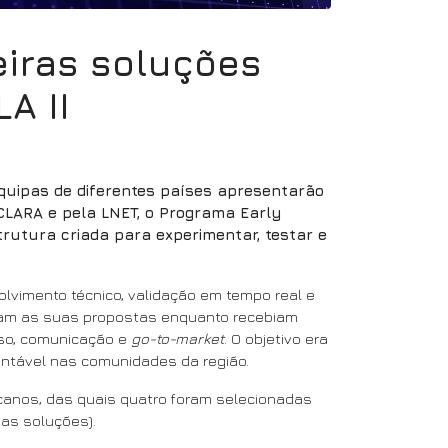
eiras soluções
A II
quipas de diferentes países apresentarão
CLARA e pela LNET, o Programa Early
trutura criada para experimentar, testar e
vimento técnico, validação em tempo real e
taram as suas propostas enquanto recebiam
uso, comunicação e
go-to-market
. O objetivo era
stentável nas comunidades da região.
canos, das quais quatro foram selecionadas
as soluções).