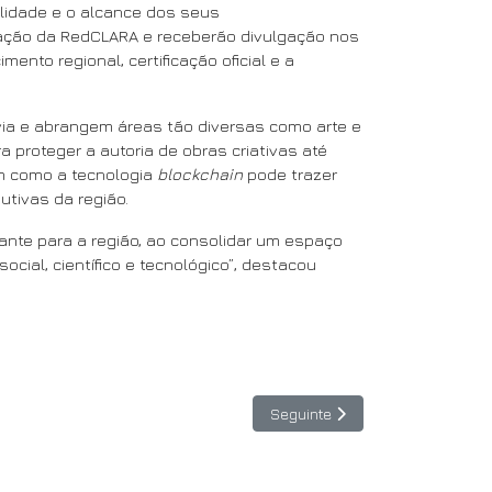
lidade e o alcance dos seus
ovação da RedCLARA e receberão divulgação nos
nto regional, certificação oficial e a
ívia e abrangem áreas tão diversas como arte e
a proteger a autoria de obras criativas até
am como a tecnologia
blockchain
pode trazer
utivas da região.
ante para a região, ao consolidar um espaço
ial, científico e tecnológico”, destacou
Artigo seguinte: Quando a coop
Seguinte