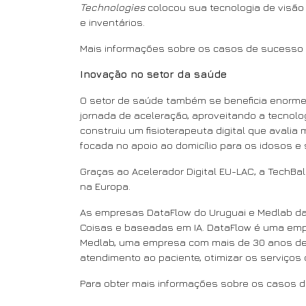
Technologies
colocou sua tecnologia de visão a
e inventários.
Mais informações sobre os casos de sucesso 
Inovação no setor da saúde
O setor de saúde também se beneficia enorme
jornada de aceleração, aproveitando a tecnol
construiu um fisioterapeuta digital que avalia
focada no apoio ao domicílio para os idosos e s
Graças ao Acelerador Digital EU-LAC, a TechBa
na Europa.
As empresas DataFlow do Uruguai e Medlab da
Coisas e baseadas em IA. DataFlow é uma empr
Medlab, uma empresa com mais de 30 anos de e
atendimento ao paciente, otimizar os serviços
Para obter mais informações sobre os casos 