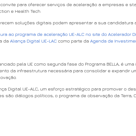
o convite para oferecer serviços de aceleração a empresas e s
tion e Health Tech.
ecem soluções digitais podem apresentar a sua candidatura até
ura ao programa de aceleração UE-ALC no site do Acelerador Di
va da
Aliança Digital UE-LAC
como parte da
Agenda de Investime
anciado pela UE como segunda fase do Programa BELLA, é uma in
mento da infraestrutura necessária para consolidar e expandir 
novação.
liança Digital UE-ALC, um esforço estratégico para promover o 
es são diálogos políticos, o programa de observação da Terra, Co
for Ideas" para potencializar a conectividade da BELLA