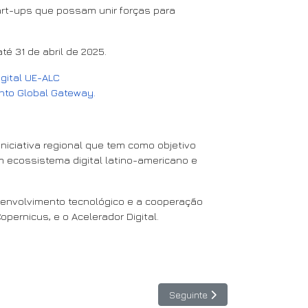
tart-ups que possam unir forças para
 31 de abril de 2025.
gital UE-ALC
nto Global Gateway.
iciativa regional que tem como objetivo
um ecossistema digital latino-americano e
desenvolvimento tecnológico e a cooperação
pernicus, e o Acelerador Digital.
Artigo seguinte: SPIDER abre c
Seguinte