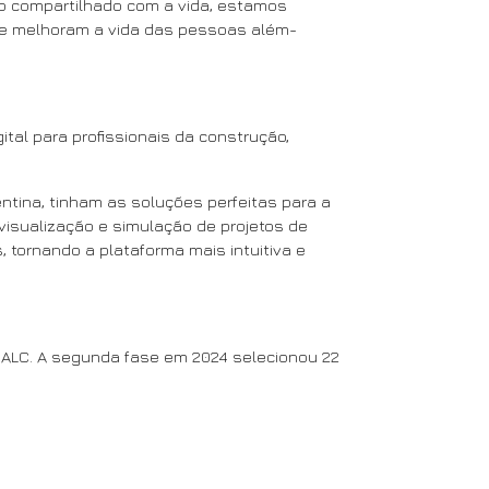
so compartilhado com a vida, estamos
 que melhoram a vida das pessoas além-
tal para profissionais da construção,
entina, tinham as soluções perfeitas para a
visualização e simulação de projetos de
 tornando a plataforma mais intuitiva e
E-ALC. A segunda fase em 2024 selecionou 22