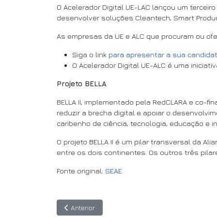
O Acelerador Digital UE-LAC lançou um terceir
desenvolver soluções Cleantech, Smart Produc
As empresas da UE e ALC que procuram ou ofer
Siga o link
para apresentar a sua candidat
O Acelerador Digital UE-ALC é uma iniciati
Projeto BELLA
BELLA II, implementado pela RedCLARA e co-fin
reduzir a brecha digital e apoiar o desenvolvi
caribenho de ciência, tecnologia, educação e i
O projeto BELLA II é um pilar transversal da A
entre os dois continentes. Os outros três pilar
Fonte original:
SEAE
Artigo anterior: Palestras motivacionais do "Call 
Anterior