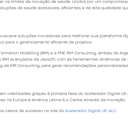
ar os limites da inovação de saúde. Unidos por um compromis
 soluções de saúde acessíveis, eficientes e de alta qualidade
 buscava soluções inovadoras para melhorar sua plataforma digi
vo para o gerenciamento eficiente de projetos.
nformation Modelling (BIM) e a PME IRM Consulting, ambas da Arg
os BIM avançados da Jazsoft, com as ferramentas dinâmicas de 
g da IMR Consulting, para gerar recomendações personalizadas,
m viabilizadas graças à primeira fase do Acelerador Digital U
s na Europa e América Latina & o Caribe através da inovação.
 os casos de sucesso no site do
Acelerador Digital UE-ALC.