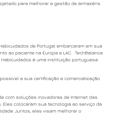
ojetado para melhorar a gestão de armazéns
a Habicuidados de Portugal embarcaram em sua
ento ao paciente na Europa e LAC. TechBalance
os. Habicuidados é uma instituição portuguesa
possível a sua certificação e comercialização
e com soluções inovadoras de Internet das
 Eles colocaram sua tecnologia ao serviço da
idade. Juntos, eles visam melhorar o