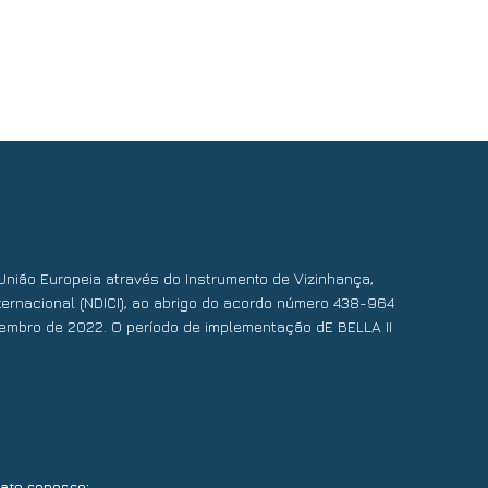
União Europeia através do Instrumento de Vizinhança,
ernacional (NDICI), ao abrigo do acordo número 438-964
embro de 2022. O período de implementação dE BELLA II
:
tato conosco