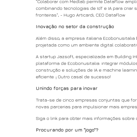
"Colaborar com Medlab permite DataFlow ampli
combinando tecnologias de IoT e IA para criar
fronteiras", - Hugo Articardi, CEO DataFlow
Inovação no setor da construção
Além disso, a empresa italiana Ecobonusitalia
projetada como um ambiente digital colaborati
A startup Jazsoft, especializada em Building I
plataforma de Ecobonusitalia: integrar módul
construção e soluções de IA e machine learnin
eficiente. ¡ Outro casal de sucesso!
Unindo forças para inovar
Trata-se de cinco empresas conjuntas que fora
novas parcerias para impulsionar mais empresa
Siga o link para obter mais informações sobre
Procurando por um "jogo"?