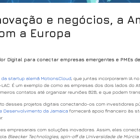
ovação e negócios, a Am
om a Europa
ador Digital para conectar empresas emergentes e PMEs de
e da startup alemã MotionsCloud
, que juntas incorporaram IA n
UE-LAC. É um exemplo de como as empresas dos dois lados do Atl
meiros contatos até organizar reuniões B2B, e que podem trans
cto desses projetos digitais conectando-os com investidores p
e Desenvolvimento da Jamaica
fornecerá apoio financeiro às 
r.
es empresariais com soluções inovadoras. Assim, eles conectar
hola
Bleecker Technologies, spin-off da Universidade de Múrcia