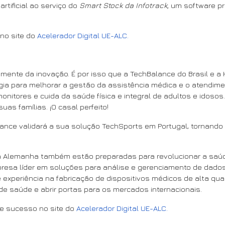
rtificial ao serviço do
Smart Stock da Infotrack,
um software pr
no site do
Acelerador Digital UE-ALC.
mente da inovação. É por isso que a TechBalance do Brasil e 
ogia para melhorar a gestão da assistência médica e o atendim
 monitores e cuida da saúde física e integral de adultos e idos
uas famílias. ¡O casal perfeito!
lance validará a sua solução TechSports em Portugal, tornando 
 Alemanha também estão preparadas para revolucionar a saúd
esa líder em soluções para análise e gerenciamento de dados.
xperiência na fabricação de dispositivos médicos de alta qual
 de saúde e abrir portas para os mercados internacionais.
de sucesso no site do
Acelerador Digital UE-ALC.