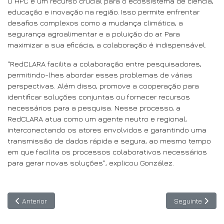
O HPC é um recurso crucial para o ecossistema de ciência,
educação e inovação na região. Isso permite enfrentar
desafios complexos como a mudança climática, a
segurança agroalimentar e a poluição do ar. Para
maximizar a sua eficácia, a colaboração é indispensável.
"RedCLARA facilita a colaboração entre pesquisadores,
permitindo-lhes abordar esses problemas de várias
perspectivas. Além disso, promove a cooperação para
identificar soluções conjuntas ou fornecer recursos
necessários para a pesquisa. Nesse processo, a
RedCLARA atua como um agente neutro e regional,
interconectando os atores envolvidos e garantindo uma
transmissão de dados rápida e segura, ao mesmo tempo
em que facilita os processos colaborativos necessários
para gerar novas soluções", explicou González.
Artigo anterior: Onze projetos selecionados no concurso de car
Artigo seguint
Anterior
Seguinte