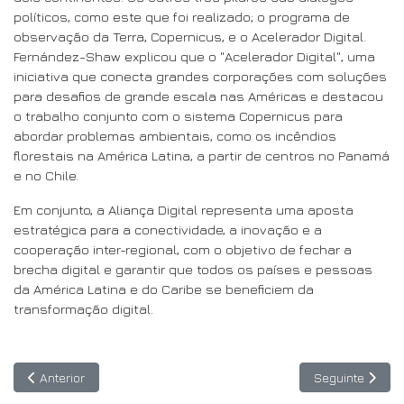
políticos, como este que foi realizado; o programa de
observação da Terra, Copernicus, e o Acelerador Digital.
Fernández-Shaw explicou que o "Acelerador Digital", uma
iniciativa que conecta grandes corporações com soluções
para desafios de grande escala nas Américas e destacou
o trabalho conjunto com o sistema Copernicus para
abordar problemas ambientais, como os incêndios
florestais na América Latina, a partir de centros no Panamá
e no Chile.
Em conjunto, a Aliança Digital representa uma aposta
estratégica para a conectividade, a inovação e a
cooperação inter-regional, com o objetivo de fechar a
brecha digital e garantir que todos os países e pessoas
da América Latina e do Caribe se beneficiem da
transformação digital.
Artigo anterior: TICAL 2024 abre concurso para apresentação de
Artigo seguinte
Anterior
Seguinte