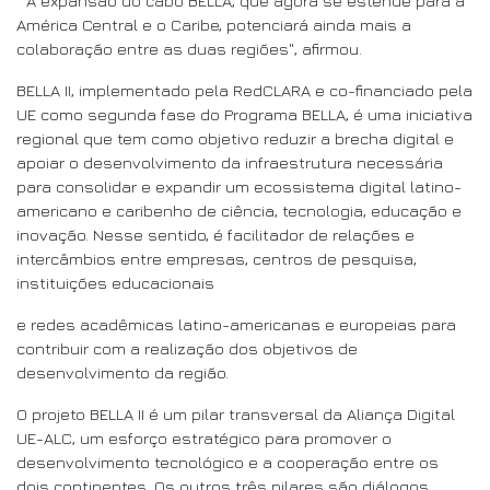
" A expansão do cabo BELLA, que agora se estende para a
América Central e o Caribe, potenciará ainda mais a
colaboração entre as duas regiões", afirmou.
BELLA II, implementado pela RedCLARA e co-financiado pela
UE como segunda fase do Programa BELLA, é uma iniciativa
regional que tem como objetivo reduzir a brecha digital e
apoiar o desenvolvimento da infraestrutura necessária
para consolidar e expandir um ecossistema digital latino-
americano e caribenho de ciência, tecnologia, educação e
inovação. Nesse sentido, é facilitador de relações e
intercâmbios entre empresas, centros de pesquisa,
instituições educacionais
e redes acadêmicas latino-americanas e europeias para
contribuir com a realização dos objetivos de
desenvolvimento da região.
O projeto BELLA II é um pilar transversal da Aliança Digital
UE-ALC, um esforço estratégico para promover o
desenvolvimento tecnológico e a cooperação entre os
dois continentes. Os outros três pilares são diálogos