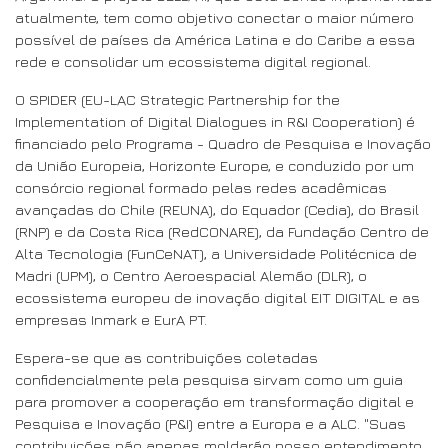
atualmente, tem como objetivo conectar o maior número
possível de países da América Latina e do Caribe a essa
rede e consolidar um ecossistema digital regional.
O SPIDER (EU-LAC Strategic Partnership for the
Implementation of Digital Dialogues in R&I Cooperation) é
financiado pelo Programa - Quadro de Pesquisa e Inovação
da União Europeia, Horizonte Europe, e conduzido por um
consórcio regional formado pelas redes acadêmicas
avançadas do Chile (REUNA), do Equador (Cedia), do Brasil
(RNP) e da Costa Rica (RedCONARE), da Fundação Centro de
Alta Tecnologia (FunCeNAT), a Universidade Politécnica de
Madri (UPM), o Centro Aeroespacial Alemão (DLR), o
ecossistema europeu de inovação digital EIT DIGITAL e as
empresas Inmark e EurA PT.
Espera-se que as contribuições coletadas
confidencialmente pela pesquisa sirvam como um guia
para promover a cooperação em transformação digital e
Pesquisa e Inovação (P&I) entre a Europa e a ALC. "Suas
contribuições não apenas moldarão nosso entendimento