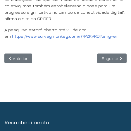
coletivo, mas também estabelecerão a base para um
progresso significativo no campo da conectividade digital",
afirma o site do SPIDER.
A pesquisa estará aberta até 20 de abril
em
https://www.surveymonkey.com/r/7PZKVRD?lang=en
Artigo anterior: Atribuído ao BLUENOTE - setembro de 2024 - Co
Artigo seguinte
Anterior
Seguinte
Reconhecimento