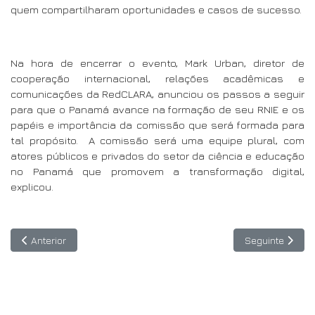
quem compartilharam oportunidades e casos de sucesso.
Na hora de encerrar o evento, Mark Urban, diretor de
cooperação internacional, relações acadêmicas e
comunicações da RedCLARA, anunciou os passos a seguir
para que o Panamá avance na formação de seu RNIE e os
papéis e importância da comissão que será formada para
tal propósito.
A comissão será uma equipe plural, com
atores públicos e privados do setor da ciência e educação
no Panamá que promovem a transformação digital,
explicou.
Artigo anterior: 11 de junho: Não perca a sessão sobre blockchain 
Artigo seguint
Anterior
Seguinte