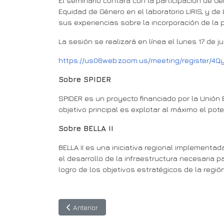
El seminario contará con la participación de Ge
Equidad de Género en el laboratorio LIRIS, y de
sus experiencias sobre la incorporación de la 
La sesión se realizará en línea el lunes 17 de 
https://us06web.zoom.us/meeting/register/4Q
Sobre SPIDER
SPIDER es un proyecto financiado por la Unión E
objetivo principal es explotar al máximo el pote
Sobre BELLA II
BELLA II es una iniciativa regional implementa
el desarrollo de la infraestructura necesaria p
logro de los objetivos estratégicos de la región
Artículo anterior: 13 junio: Sesión informativa so
Anterior