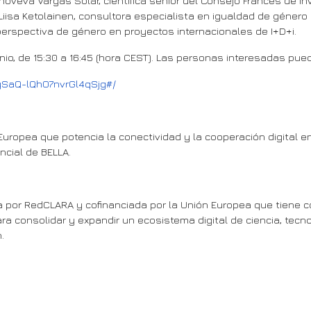
noveva Vargas Solar, científica sénior del Consejo Francés de I
 Liisa Ketolainen, consultora especialista en igualdad de géner
perspectiva de género en proyectos internacionales de I+D+i.
junio, de 15:30 a 16:45 (hora CEST). Las personas interesadas pu
ySaQ-lQhO7nvrGl4qSjg#/
uropea que potencia la conectividad y la cooperación digital en
ncial de BELLA.
da por RedCLARA y cofinanciada por la Unión Europea que tiene co
ara consolidar y expandir un ecosistema digital de ciencia, tecno
.
bre el Desafío de Innovación Digital y Verde en ALC