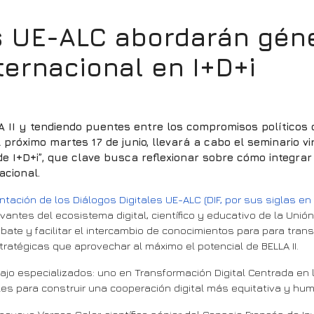
es UE-ALC abordarán gén
ternacional en I+D+i
 II y tendiendo puentes entre los compromisos políticos 
próximo martes 17 de junio, llevará a cabo el seminario vi
de I+D+i”, que clave busca reflexionar sobre cómo integrar
acional.
tación de los Diálogos Digitales UE-ALC (DIF, por sus siglas en 
ntes del ecosistema digital, científico y educativo de la Unión
debate y facilitar el intercambio de conocimientos para para t
atégicas que aprovechar al máximo el potencial de BELLA II.
bajo especializados: uno en Transformación Digital Centrada en 
les para construir una cooperación digital más equitativa y hu