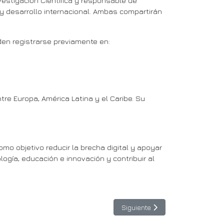
nvestigación Científica y responsable de
o y desarrollo internacional. Ambas compartirán
eden registrarse previamente en:
tre Europa, América Latina y el Caribe. Su
mo objetivo reducir la brecha digital y apoyar
logía, educación e innovación y contribuir al
Artículo siguiente: Mujeres prep
Siguiente