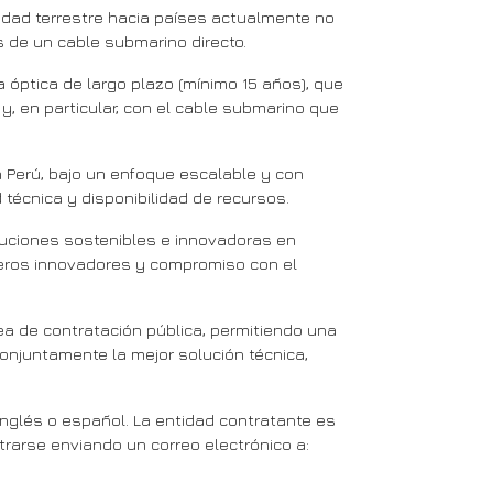
vidad terrestre hacia países actualmente no
s de un cable submarino directo.
a óptica de largo plazo (mínimo 15 años), que
y, en particular, con el cable submarino que
 Perú, bajo un enfoque escalable y con
d técnica y disponibilidad de recursos.
soluciones sostenibles e innovadoras en
ieros innovadores y compromiso con el
ea de contratación pública, permitiendo una
conjuntamente la mejor solución técnica,
 inglés o español. La entidad contratante es
arse enviando un correo electrónico a: