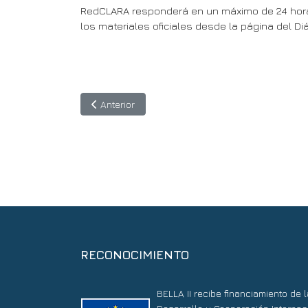
RedCLARA responderá en un máximo de 24 horas
los materiales oficiales desde la página del Di
Artículo anterior: Perú se conecta al futuro digita
Anterior
RECONOCIMIENTO
BELLA II recibe financiamiento de