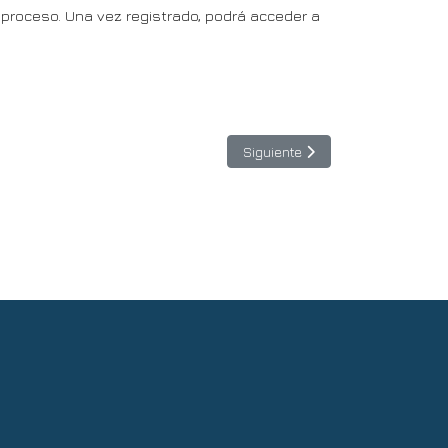
roceso. Una vez registrado, podrá acceder a
Artículo siguiente: Diálogo sobr
Siguiente