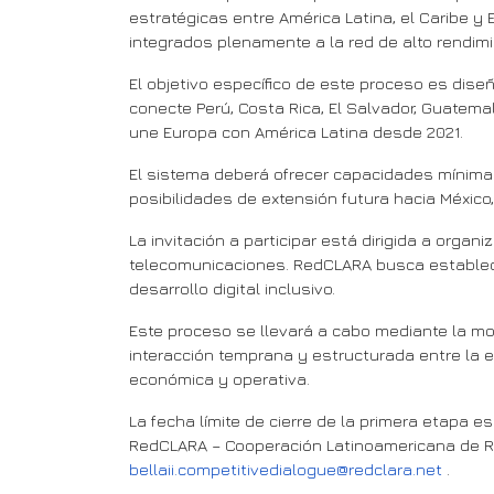
estratégicas entre América Latina, el Caribe y
integrados plenamente a la red de alto rendim
El objetivo específico de este proceso es diseñ
conecte Perú, Costa Rica, El Salvador, Guatema
une Europa con América Latina desde 2021.
El sistema deberá ofrecer capacidades mínima
posibilidades de extensión futura hacia México, 
La invitación a participar está dirigida a orga
telecomunicaciones. RedCLARA busca establece
desarrollo digital inclusivo.
Este proceso se llevará a cabo mediante la mo
interacción temprana y estructurada entre la e
económica y operativa.
La fecha límite de cierre de la primera etapa 
RedCLARA – Cooperación Latinoamericana de Re
bellaii.competitivedialogue@redclara.net
.