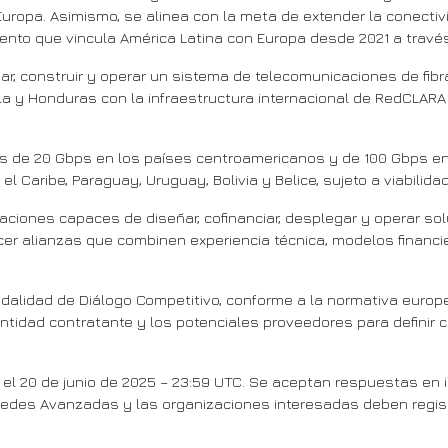
 Europa. Asimismo, se alinea con la meta de extender la conecti
iento que vincula América Latina con Europa desde 2021 a travé
ar, construir y operar un sistema de telecomunicaciones de fibr
la y Honduras con la infraestructura internacional de RedCLARA 
s de 20 Gbps en los países centroamericanos y de 100 Gbps en
el Caribe, Paraguay, Uruguay, Bolivia y Belice, sujeto a viabilida
nizaciones capaces de diseñar, cofinanciar, desplegar y operar 
r alianzas que combinen experiencia técnica, modelos financ
dalidad de Diálogo Competitivo, conforme a la normativa europ
ntidad contratante y los potenciales proveedores para definir 
es el 20 de junio de 2025 – 23:59 UTC. Se aceptan respuestas en
des Avanzadas y las organizaciones interesadas deben registr