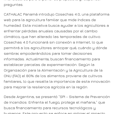
preguntas.
CATHALAC Panamá introdujo Cosechas 4.0, una plataforma
web para la agricultura familiar que mide índices de
humedad. Esta iniciativa busca ayudar a los agricultores a
enfrentar pérdidas anuales causadas por el cambio
climático, que han alterado las temporadas de cultivo.
Cosechas 4.0 funcionará sin conexión a Internet, lo que
permitirá a los agricultores anticipar qué, cuándo y dónde
sembrar, empoderándolos para tomar decisiones
informadas. Actualmente, buscan financiamiento para
establecer parcelas de experimentación. Según la
Organización para la Alimentación y la Agricultura de la
ONU (FAO) el 80% de los alimentos proviene de cultivos
familiares, lo que resalta la importancia de esta innovación
para mejorar la resiliencia agrícola en la región.
Desde Argentina, se presentó “SPI - Sistema de Prevención
de Incendios: Enfrenta el fuego, protege el mañana,” que
busca financiamiento para recursos tecnológicos y
humanos. Este proyecto se enfoca en mitigar el impacto