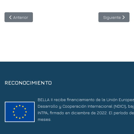
Artículo anterior: Impacto de BELLA: Los grandes intercambios d
Artículo siguie
Anterior
Siguiente
RECONOCIMIENTO
BELLA II recibe financiamiento de la Unión Europe
Desarrollo y Cooperación Internacional (NDICI), 
INTPA, firmado en diciembre de 2022. El período d
meses.