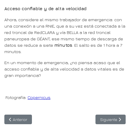
Acceso confiable y de alta velocidad
Ahora, considere el mismo trabajador de emergencia: con
una conexión a una RNIE, que a su vez está conectada a la
red troncal de RedCLARA y vía BELLA a la red troncal
paneuropea de GÉANT, ese mismo tiempo de descarga de
datos se reduce a siete
minutos
. El salto es de 1 hora a 7
minutos.
En un momento de emergencia, ¿no piensa acaso que el
acceso confiable y de alta velocidad a datos vitales es de
gran importancia?
Fotografía:
Copernicus
.
Artículo anterior: BELLA es destacado en una entrevista de la C
Artículo siguie
Anterior
Siguiente