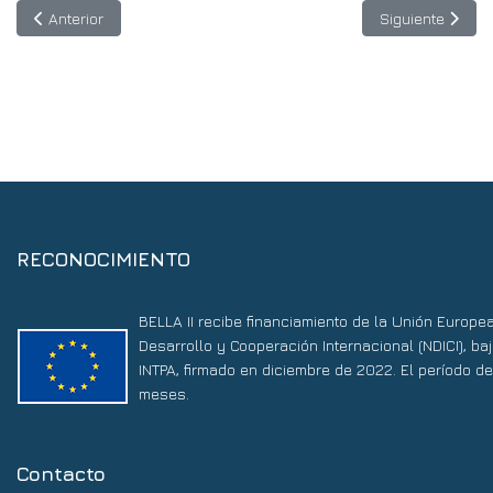
Artículo anterior: ¿Has visitado una fábrica de cable submarino?
Artículo siguie
Anterior
Siguiente
RECONOCIMIENTO
BELLA II recibe financiamiento de la Unión Europe
Desarrollo y Cooperación Internacional (NDICI), 
INTPA, firmado en diciembre de 2022. El período d
meses.
Contacto