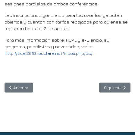
sesiones paralelas de ambas conferencias.
Las inscripciones generales para los eventos ya están
abiertas y cuentan con tarifas rebajadas para quienes se
registren hasta el 2 de agosto.
Para más información sobre TICAL y e-Ciencia, su
programa, panelistas y novedades, visite
http://tical2019.redclara.net/index.php/es/
Artículo anterior: México y Colombia fueron los países más parti
Artículo siguie
Anterior
Siguiente