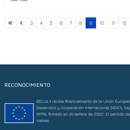
3
4
5
6
7
8
9
10
11
12
RECONOCIMIENTO
BELLA II recibe financiamiento de la Unión Europe
Desarrollo y Cooperación Internacional (NDICI), 
INTPA, firmado en diciembre de 2022. El período d
meses.