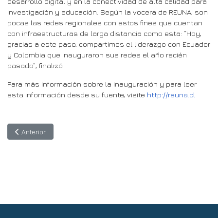
desarrollo digital y en la conectividad de alta calidad para
investigación y educación. Según la vocera de REUNA, son
pocas las redes regionales con estos fines que cuentan
con infraestructuras de larga distancia como esta: “Hoy,
gracias a este paso, compartimos el liderazgo con Ecuador
y Colombia que inauguraron sus redes el año recién
pasado”, finalizó.
Para más información sobre la inauguración y para leer
esta información desde su fuente, visite
http://reuna.cl
Artículo anterior: 11 de febrero: participe en el webinar “Entend
Anterior